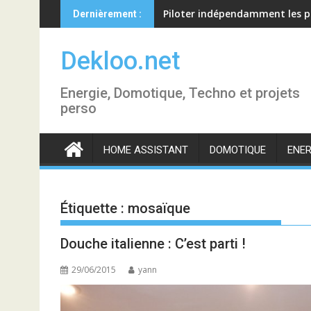
Skip
Piloter indépendamment les p
Dernièrement :
to
content
Dekloo.net
Energie, Domotique, Techno et projets
perso
HOME ASSISTANT
DOMOTIQUE
ENER
Étiquette :
mosaïque
Douche italienne : C’est parti !
29/06/2015
yann