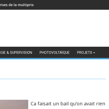
rises de la multiprise NOUS A11Z avec Zigbee2MQTT
GIE & SUPERVISION
PHOTOVOLTAÏQUE
PROJETS
Ca faisait un bail qu’on avait rien