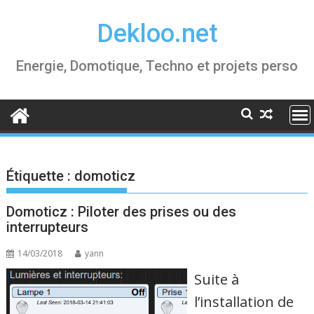
Skip
Dekloo.net
to
content
Energie, Domotique, Techno et projets perso
Étiquette :
domoticz
Domoticz : Piloter des prises ou des
interrupteurs
14/03/2018
yann
Suite à
l’installation de