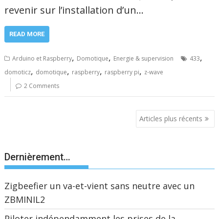
revenir sur l’installation d’un…
READ MORE
,
,
,
Arduino et Raspberry
Domotique
Energie & supervision
433
,
,
,
,
domoticz
domotique
raspberry
raspberry pi
z-wave
2 Comments
Navigation
Articles plus récents
des
articles
Dernièrement…
Zigbeefier un va-et-vient sans neutre avec un
ZBMINIL2
Piloter indépendamment les prises de la