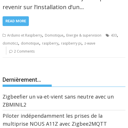
revenir sur l’installation d’un…
READ MORE
,
,
,
Arduino et Raspberry
Domotique
Energie & supervision
433
,
,
,
,
domoticz
domotique
raspberry
raspberry pi
z-wave
2 Comments
Dernièrement…
Zigbeefier un va-et-vient sans neutre avec un
ZBMINIL2
Piloter indépendamment les prises de la
multiprise NOUS A11Z avec Zigbee2MQTT