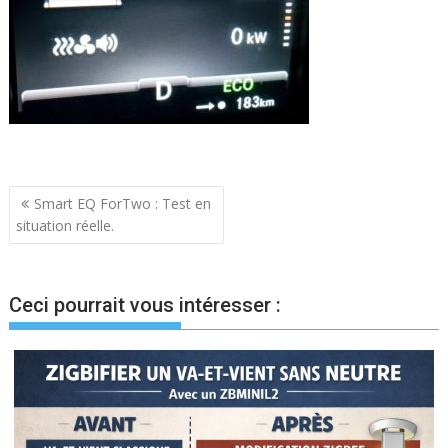
Navigation
Smart EQ ForTwo : Test en
situation réelle.
de
l’article
Ceci pourrait vous intéresser :