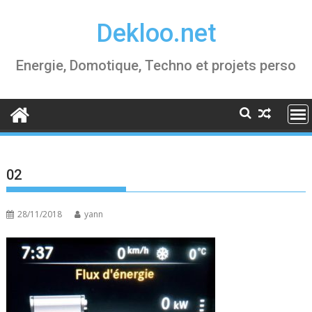
Skip
Dekloo.net
to
content
Energie, Domotique, Techno et projets perso
02
28/11/2018
yann