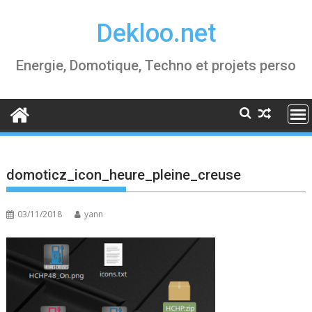
Skip
Dekloo.net
to
content
Energie, Domotique, Techno et projets perso
domoticz_icon_heure_pleine_creuse
03/11/2018
yann