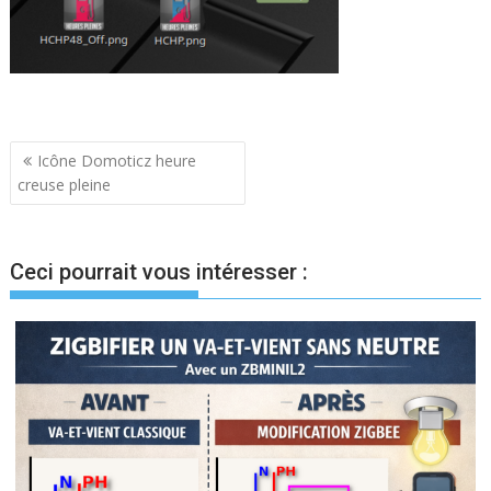
Navigation
Icône Domoticz heure
creuse pleine
de
l’article
Ceci pourrait vous intéresser :