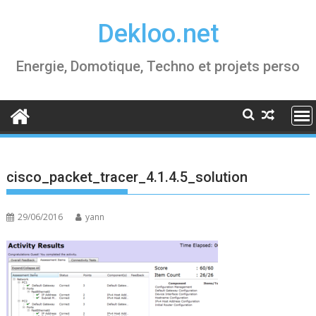
Skip
Dekloo.net
to
content
Energie, Domotique, Techno et projets perso
cisco_packet_tracer_4.1.4.5_solution
29/06/2016
yann