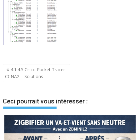
Navigation
4.1.4.5 Cisco Packet Tracer
CCNA2 – Solutions
de
l’article
Ceci pourrait vous intéresser :