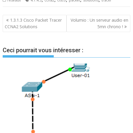
réseaux
4.1.4.5
ccna2
cisco
packet
solutions
tracer
Navigation
1.3.1.3 Cisco Packet Tracer
Volumio : Un serveur audio en
CCNA2 Solutions
5mn chrono !
de
l’article
Ceci pourrait vous intéresser :