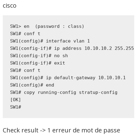
cisco
SW1> en  (password : class)

SW1# conf t

SW1(config)# interface vlan 1

SW1(config-if)# ip address 10.10.10.2 255.255.
SW1(config-if)# no sh

SW1(config-if)# exit

SW1# conf t

SW1(config)# ip default-gateway 10.10.10.1

SW1(config)# end

SW1# copy running-config stratup-config

[OK]

Check result -> 1 erreur de mot de passe