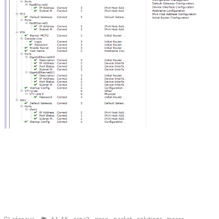
,
,
,
,
,