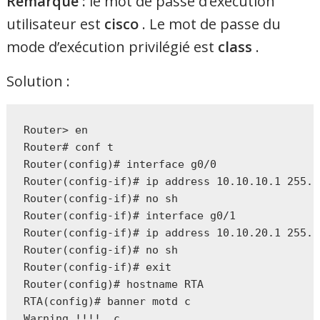
Remarque :
le mot de passe d’exécution
utilisateur est
cisco
. Le mot de passe du
mode d’exécution privilégié est
class
.
Solution :
Router> en

Router# conf t

Router(config)# interface g0/0

Router(config-if)# ip address 10.10.10.1 255.2
Router(config-if)# no sh

Router(config-if)# interface g0/1

Router(config-if)# ip address 10.10.20.1 255.2
Router(config-if)# no sh

Router(config-if)# exit

Router(config)# hostname RTA

RTA(config)# banner motd c

Warning !!!!  c
