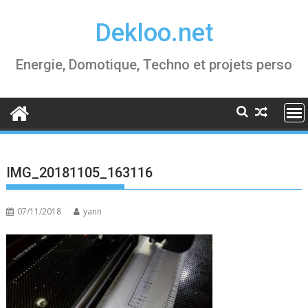
Skip
Dekloo.net
to
content
Energie, Domotique, Techno et projets perso
IMG_20181105_163116
07/11/2018
yann