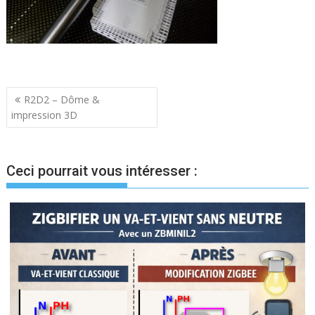
Navigation
R2D2 – Dôme &
impression 3D
de
l’article
Ceci pourrait vous intéresser :