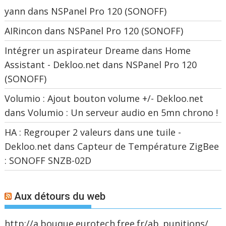
yann
dans
NSPanel Pro 120 (SONOFF)
AIRincon
dans
NSPanel Pro 120 (SONOFF)
Intégrer un aspirateur Dreame dans Home
Assistant - Dekloo.net
dans
NSPanel Pro 120
(SONOFF)
Volumio : Ajout bouton volume +/- Dekloo.net
dans
Volumio : Un serveur audio en 5mn chrono !
HA : Regrouper 2 valeurs dans une tuile -
Dekloo.net
dans
Capteur de Température ZigBee
: SONOFF SNZB-02D
Aux détours du web
http://a.bouque.eurotech.free.fr/ab_punitions/