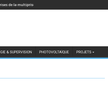
rises de la multiprise NOUS A11Z avec Zigbee2MQTT
GIE & SUPERVISION
PHOTOVOLTAÏQUE
PROJETS