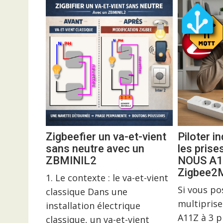
Zigbeefier un va-et-vient
Piloter 
sans neutre avec un
les prise
ZBMINIL2
NOUS A1
Zigbee
1. Le contexte : le va-et-vient
Si vous p
classique Dans une
multiprise
installation électrique
A11Z à 3 p
classique, un va-et-vient