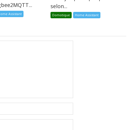
igbee2MQTT...
selon...
ome Assistant
Domotique
Home Assistant