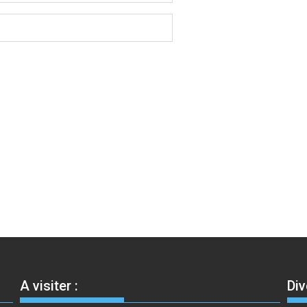
A visiter :
Div