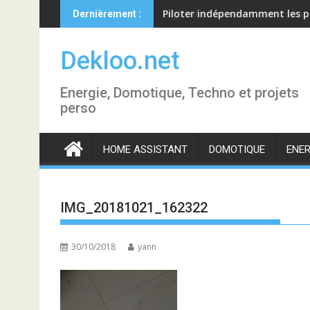
Skip
Piloter indépendamment les p
Dernièrement :
to
content
Dekloo.net
Energie, Domotique, Techno et projets
perso
HOME ASSISTANT
DOMOTIQUE
ENER
IMG_20181021_162322
30/10/2018
yann