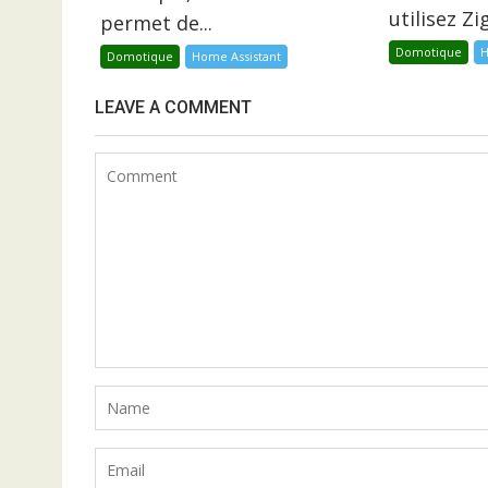
utilisez Z
permet de...
Domotique
H
Domotique
Home Assistant
LEAVE A COMMENT