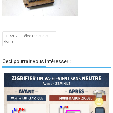
Navigation
R2D2 – L’électronique du
dôme.
de
l’article
Ceci pourrait vous intéresser :