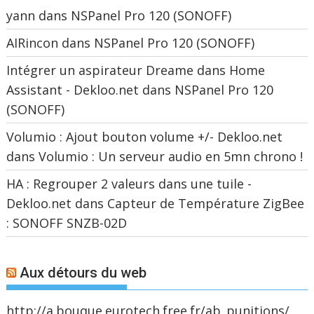
yann
dans
NSPanel Pro 120 (SONOFF)
AIRincon
dans
NSPanel Pro 120 (SONOFF)
Intégrer un aspirateur Dreame dans Home
Assistant - Dekloo.net
dans
NSPanel Pro 120
(SONOFF)
Volumio : Ajout bouton volume +/- Dekloo.net
dans
Volumio : Un serveur audio en 5mn chrono !
HA : Regrouper 2 valeurs dans une tuile -
Dekloo.net
dans
Capteur de Température ZigBee
: SONOFF SNZB-02D
Aux détours du web
http://a.bouque.eurotech.free.fr/ab_punitions/