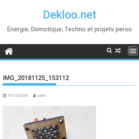
Skip
Dekloo.net
to
content
Energie, Domotique, Techno et projets perso
IMG_20181125_153112
15/12/2018
yann