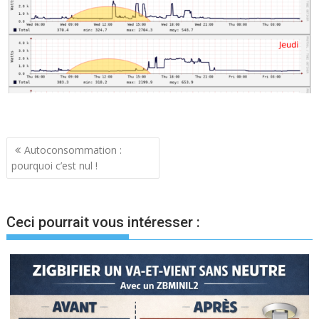
Navigation
Autoconsommation :
pourquoi c’est nul !
de
l’article
Ceci pourrait vous intéresser :