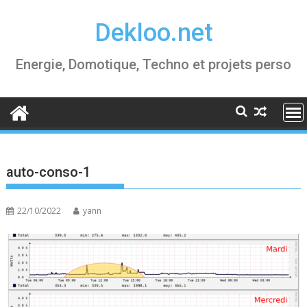
Skip
Dekloo.net
to
content
Energie, Domotique, Techno et projets perso
auto-conso-1
22/10/2022
yann