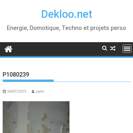
Skip
Dekloo.net
to
content
Energie, Domotique, Techno et projets perso
P1080239
04/07/2015
yann