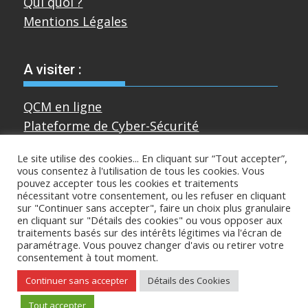
Qui quoi ?
Mentions Légales
A visiter :
QCM en ligne
Plateforme de Cyber-Sécurité
Le site utilise des cookies... En cliquant sur “Tout accepter”,
vous consentez à l'utilisation de tous les cookies. Vous
Divers
pouvez accepter tous les cookies et traitements
nécessitant votre consentement, ou les refuser en cliquant
sur "Continuer sans accepter", faire un choix plus granulaire
Sur mastodon
en cliquant sur "Détails des cookies" ou vous opposer aux
traitements basés sur des intérêts légitimes via l'écran de
paramétrage. Vous pouvez changer d'avis ou retirer votre
consentement à tout moment.
Copyright © All rights reserved
Continuer sans accepter
Détails des Cookies
Proudly powered by WordPress
|
Theme:
Tout accepter