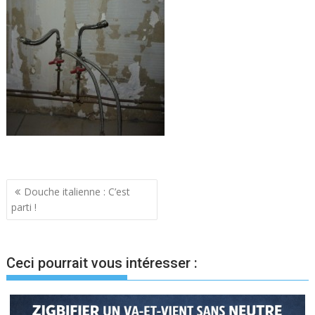
Navigation
Douche italienne : C’est
parti !
de
l’article
Ceci pourrait vous intéresser :