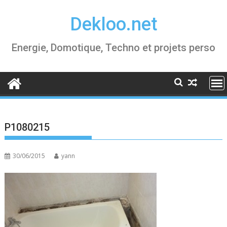
Skip
Dekloo.net
to
content
Energie, Domotique, Techno et projets perso
P1080215
30/06/2015
yann