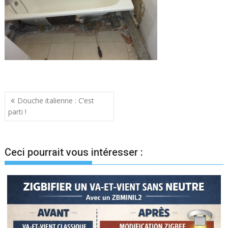
Navigation
Douche italienne : C’est
parti !
de
l’article
Ceci pourrait vous intéresser :