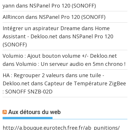
yann
dans
NSPanel Pro 120 (SONOFF)
AIRincon
dans
NSPanel Pro 120 (SONOFF)
Intégrer un aspirateur Dreame dans Home
Assistant - Dekloo.net
dans
NSPanel Pro 120
(SONOFF)
Volumio : Ajout bouton volume +/- Dekloo.net
dans
Volumio : Un serveur audio en 5mn chrono !
HA : Regrouper 2 valeurs dans une tuile -
Dekloo.net
dans
Capteur de Température ZigBee
: SONOFF SNZB-02D
Aux détours du web
http://a.bouque.eurotech.free.fr/ab_punitions/