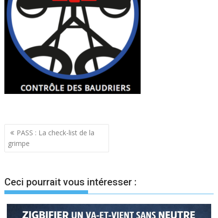
Navigation
PASS : La check-list de la
grimpe
de
l’article
Ceci pourrait vous intéresser :