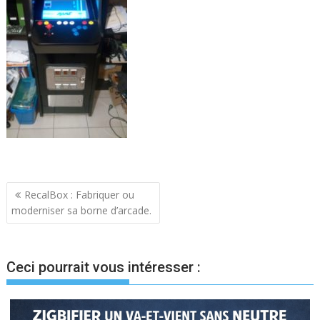
Navigation
RecalBox : Fabriquer ou
moderniser sa borne d’arcade.
de
l’article
Ceci pourrait vous intéresser :