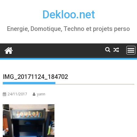
Skip
Dekloo.net
to
content
Energie, Domotique, Techno et projets perso
IMG_20171124_184702
24/11/2017
yann