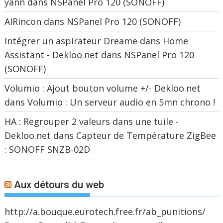
yann
dans
NSPanel Pro 120 (SONOFF)
AIRincon
dans
NSPanel Pro 120 (SONOFF)
Intégrer un aspirateur Dreame dans Home
Assistant - Dekloo.net
dans
NSPanel Pro 120
(SONOFF)
Volumio : Ajout bouton volume +/- Dekloo.net
dans
Volumio : Un serveur audio en 5mn chrono !
HA : Regrouper 2 valeurs dans une tuile -
Dekloo.net
dans
Capteur de Température ZigBee
: SONOFF SNZB-02D
Aux détours du web
http://a.bouque.eurotech.free.fr/ab_punitions/