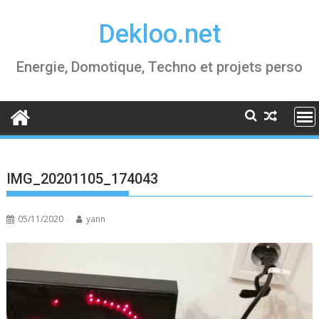
Skip
Dekloo.net
to
content
Energie, Domotique, Techno et projets perso
IMG_20201105_174043
05/11/2020
yann