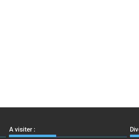
A visiter :
Div