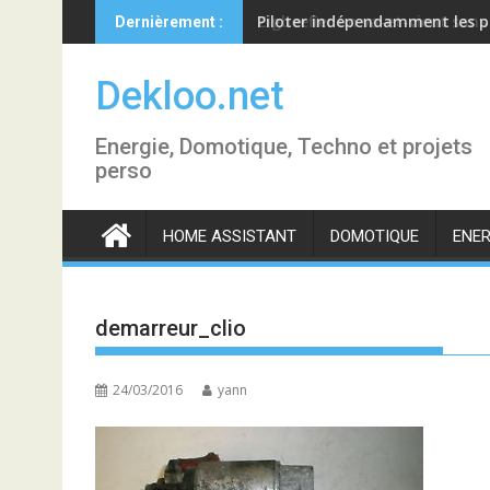
Skip
Piloter indépendamment les p
Dernièrement :
to
content
Dekloo.net
Energie, Domotique, Techno et projets
perso
HOME ASSISTANT
DOMOTIQUE
ENER
demarreur_clio
24/03/2016
yann