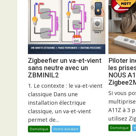
Zigbeefier un va-et-vient
Piloter 
sans neutre avec un
les prise
ZBMINIL2
NOUS A1
Zigbee
1. Le contexte : le va-et-vient
Si vous p
classique Dans une
multiprise
installation électrique
A11Z à 3 p
classique, un va-et-vient
utilisez Z
permet de...
Domotique
H
Domotique
Home Assistant