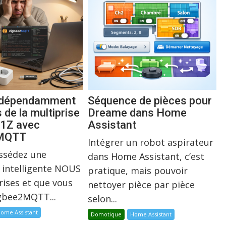
indépendamment
Séquence de pièces pour
s de la multiprise
Dreame dans Home
1Z avec
Assistant
2MQTT
Intégrer un robot aspirateur
ossédez une
dans Home Assistant, c’est
 intelligente NOUS
pratique, mais pouvoir
rises et que vous
nettoyer pièce par pièce
igbee2MQTT...
selon...
ome Assistant
Domotique
Home Assistant