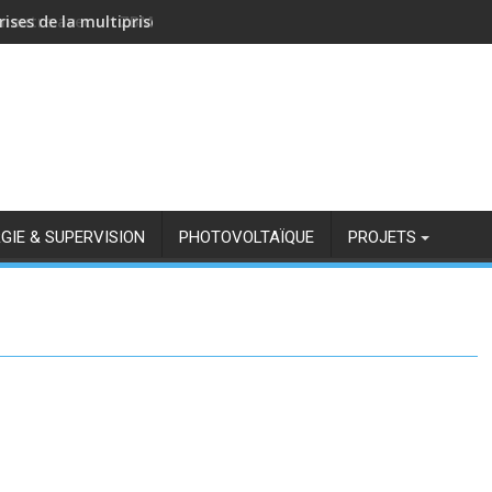
rises de la multiprise NOUS A11Z avec Zigbee2MQTT
GIE & SUPERVISION
PHOTOVOLTAÏQUE
PROJETS