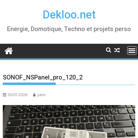
Skip
Dekloo.net
to
content
Energie, Domotique, Techno et projets perso
SONOF_NSPanel_pro_120_2
03/01/2026
yann