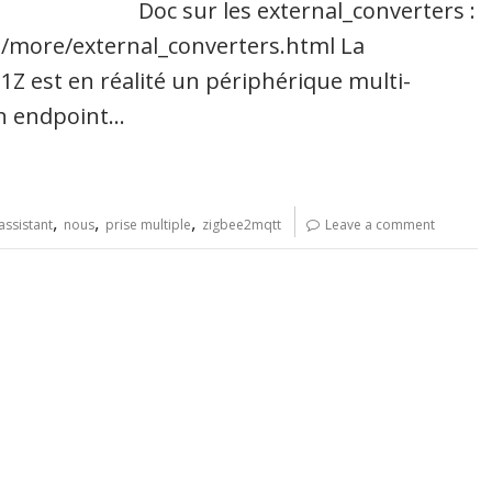
Doc sur les external_converters :
/more/external_converters.html La
Z est en réalité un périphérique multi-
un endpoint…
,
,
,
ssistant
nous
prise multiple
zigbee2mqtt
Leave a comment