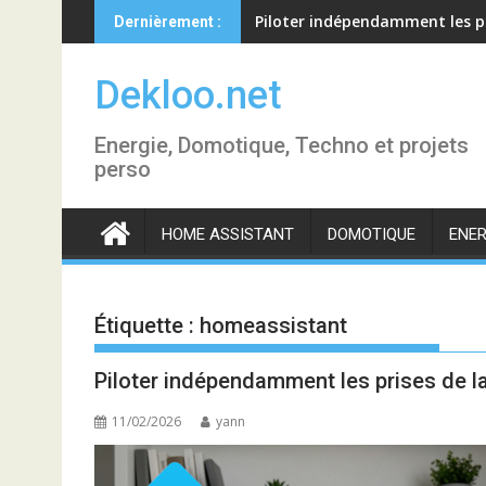
Skip
Piloter indépendamment les p
Dernièrement :
to
content
Dekloo.net
Energie, Domotique, Techno et projets
perso
HOME ASSISTANT
DOMOTIQUE
ENER
Étiquette :
homeassistant
Piloter indépendamment les prises de
11/02/2026
yann