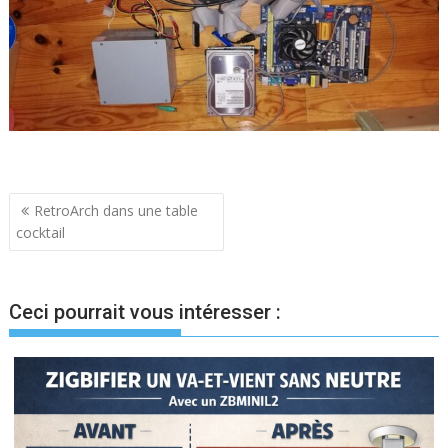
Navigation
RetroArch dans une table
cocktail
de
l’article
Ceci pourrait vous intéresser :