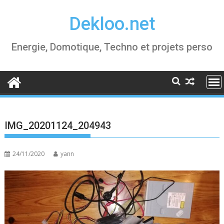
Skip
Dekloo.net
to
content
Energie, Domotique, Techno et projets perso
IMG_20201124_204943
24/11/2020
yann