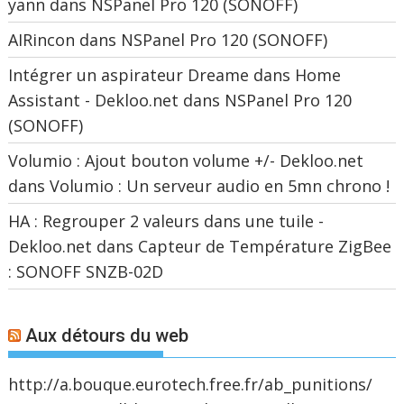
yann
dans
NSPanel Pro 120 (SONOFF)
AIRincon
dans
NSPanel Pro 120 (SONOFF)
Intégrer un aspirateur Dreame dans Home
Assistant - Dekloo.net
dans
NSPanel Pro 120
(SONOFF)
Volumio : Ajout bouton volume +/- Dekloo.net
dans
Volumio : Un serveur audio en 5mn chrono !
HA : Regrouper 2 valeurs dans une tuile -
Dekloo.net
dans
Capteur de Température ZigBee
: SONOFF SNZB-02D
Aux détours du web
http://a.bouque.eurotech.free.fr/ab_punitions/