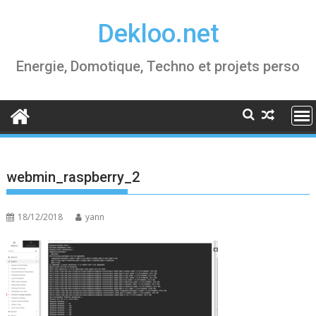
Skip
Dekloo.net
to
content
Energie, Domotique, Techno et projets perso
webmin_raspberry_2
18/12/2018
yann