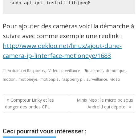
sudo apt-get install libjpeg8
Pour ajouter des caméras voici la démarche à
suivre avec comme exemple une reolink :
http://www.dekloo.net/linux/ajout-dune-
camera-ip-linterface-motioneye/1683
,
,
,
Arduino et Raspberry
Video surveillance
alarme
domotique
,
,
,
,
,
motion
motioneye
motionpie
raspberry pi
surveillance
video
Navigation
Compteur Linky et les
Minix Neo : le micro pc sous
danger des ondes CPL
Android qui dépote !
de
l’article
Ceci pourrait vous intéresser :