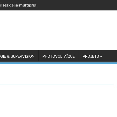
rises de la multiprise NOUS A11Z avec Zigbee2MQTT
GIE & SUPERVISION
PHOTOVOLTAÏQUE
PROJETS