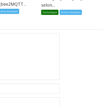
igbee2MQTT...
selon...
ome Assistant
Domotique
Home Assistant