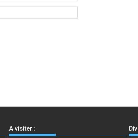
A visiter :
Div