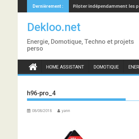
Skip
Piloter indépendamment les p
Dernièrement :
to
content
Dekloo.net
Energie, Domotique, Techno et projets
perso
HOME ASSISTANT
DOMOTIQUE
ENER
h96-pro_4
08/08/2018
yann