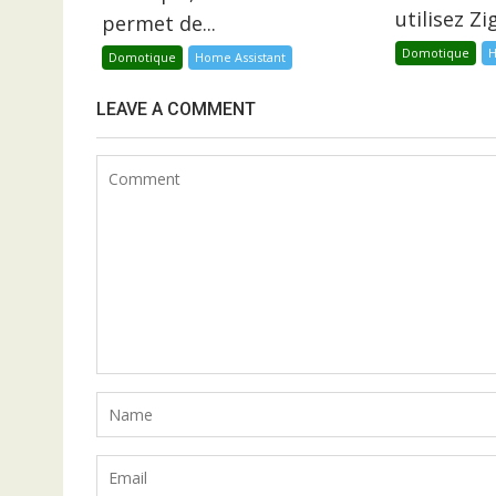
utilisez Z
permet de...
Domotique
H
Domotique
Home Assistant
LEAVE A COMMENT