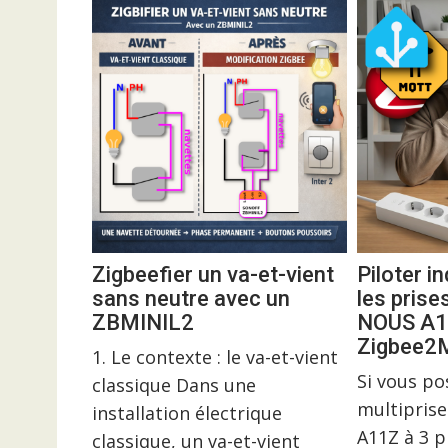
Zigbeefier un va-et-vient
Piloter 
sans neutre avec un
les prise
ZBMINIL2
NOUS A1
Zigbee
1. Le contexte : le va-et-vient
Si vous p
classique Dans une
multiprise
installation électrique
A11Z à 3 p
classique, un va-et-vient