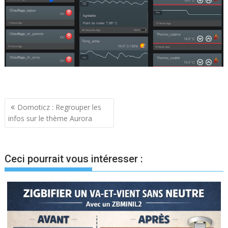
Navigation
Domoticz : Regrouper les
infos sur le thème Aurora
de
l’article
Ceci pourrait vous intéresser :