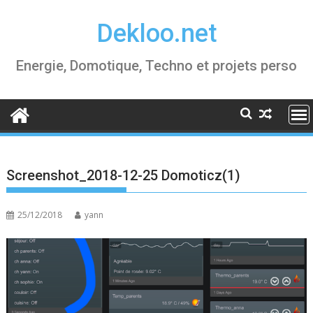
Skip
Dekloo.net
to
content
Energie, Domotique, Techno et projets perso
Screenshot_2018-12-25 Domoticz(1)
25/12/2018
yann