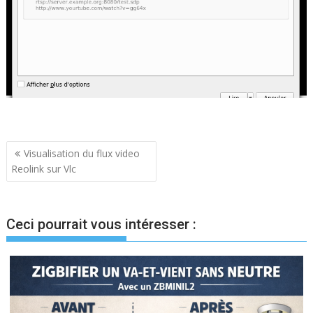
Navigation
Visualisation du flux video
Reolink sur Vlc
de
l’article
Ceci pourrait vous intéresser :