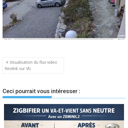
Navigation
Visualisation du flux video
Reolink sur Vlc
de
l’article
Ceci pourrait vous intéresser :