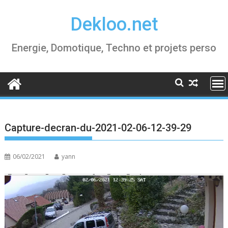
Skip
Dekloo.net
to
content
Energie, Domotique, Techno et projets perso
Capture-decran-du-2021-02-06-12-39-29
06/02/2021
yann