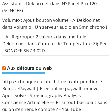
Assistant - Dekloo.net
dans
NSPanel Pro 120
(SONOFF)
Volumio : Ajout bouton volume +/- Dekloo.net
dans
Volumio : Un serveur audio en 5mn chrono !
HA : Regrouper 2 valeurs dans une tuile -
Dekloo.net
dans
Capteur de Température ZigBee
: SONOFF SNZB-02D
Aux détours du web
http://a.bouque.eurotech.free.fr/ab_punitions/
RemovePaywall | Free online paywall remover
Aperi'Solve - Steganography Analysis
Conscience Artificielle — Et si tout basculait sans
qu’on s’en rende compte ? - YouTube