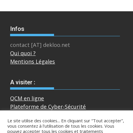
Infos
contact [AT] dekloo.net
Qui quoi ?
Mentions Légales
A visiter :
QCM en ligne
Plateforme de Cyber-Sécurité
Le site utilise des cookies... En cliquant sur “Tout accepter”,
vous consentez à l'utilisation de tous les cookies. Vous
Divers
pouvez accepter tous les cookies et traitements