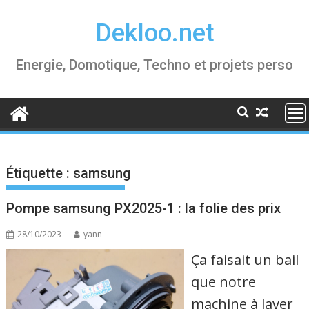
Skip
Dekloo.net
to
content
Energie, Domotique, Techno et projets perso
Étiquette :
samsung
Pompe samsung PX2025-1 : la folie des prix
28/10/2023
yann
Ça faisait un bail
que notre
machine à laver