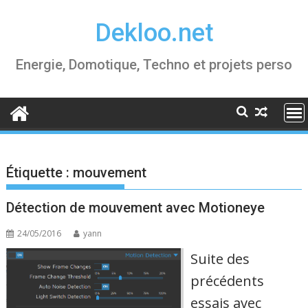
Skip
Dekloo.net
to
content
Energie, Domotique, Techno et projets perso
Étiquette :
mouvement
Détection de mouvement avec Motioneye
24/05/2016
yann
Suite des
précédents
essais avec