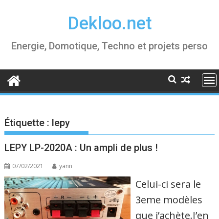
Skip
Dekloo.net
to
content
Energie, Domotique, Techno et projets perso
Étiquette :
lepy
LEPY LP-2020A : Un ampli de plus !
07/02/2021
yann
Celui-ci sera le
3eme modèles
que j’achète.J’en