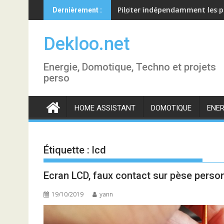
Skip
Piloter indépendamment les p
Dernièrement :
to
content
Dekloo.net
Energie, Domotique, Techno et projets
perso
HOME ASSISTANT
DOMOTIQUE
ENER
Étiquette :
lcd
Ecran LCD, faux contact sur pèse person
19/10/2019
yann