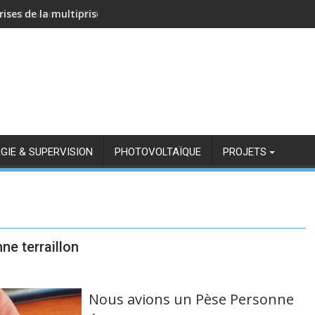
rises de la multiprise NOUS A11Z avec Zigbee2MQTT
GIE & SUPERVISION
PHOTOVOLTAÏQUE
PROJETS
ne terraillon
Nous avions un Pèse Personne