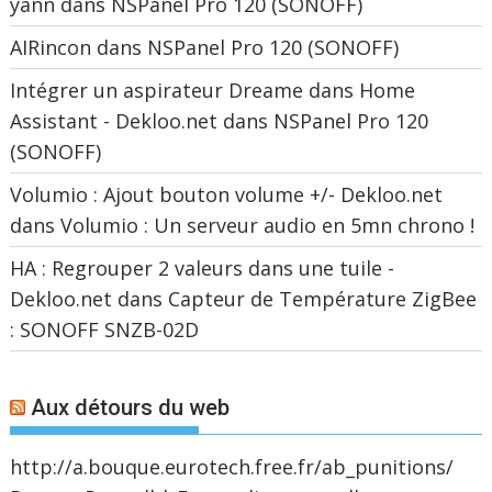
yann
dans
NSPanel Pro 120 (SONOFF)
AIRincon
dans
NSPanel Pro 120 (SONOFF)
Intégrer un aspirateur Dreame dans Home
Assistant - Dekloo.net
dans
NSPanel Pro 120
(SONOFF)
Volumio : Ajout bouton volume +/- Dekloo.net
dans
Volumio : Un serveur audio en 5mn chrono !
HA : Regrouper 2 valeurs dans une tuile -
Dekloo.net
dans
Capteur de Température ZigBee
: SONOFF SNZB-02D
Aux détours du web
http://a.bouque.eurotech.free.fr/ab_punitions/