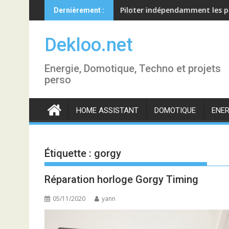
Skip
Piloter indépendamment les p
Dernièrement :
to
content
Dekloo.net
Energie, Domotique, Techno et projets
perso
HOME ASSISTANT
DOMOTIQUE
ENER
Étiquette :
gorgy
Réparation horloge Gorgy Timing
05/11/2020
yann