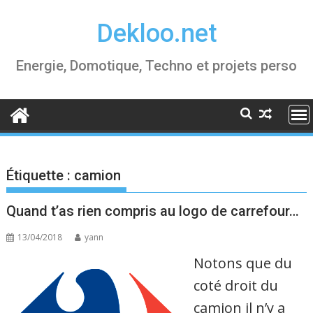
Skip
Dekloo.net
to
content
Energie, Domotique, Techno et projets perso
Étiquette :
camion
Quand t’as rien compris au logo de carrefour…
13/04/2018
yann
Notons que du
coté droit du
camion il n’y a