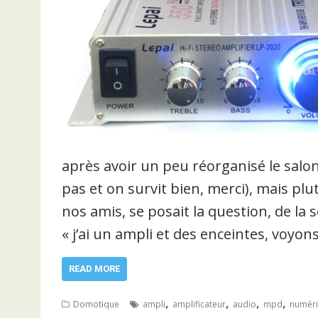
après avoir un peu réorganisé le salo
pas et on survit bien, merci), mais plu
nos amis, se posait la question, de la
« j’ai un ampli et des enceintes, voyon
READ MORE
,
,
,
,
Domotique
ampli
amplificateur
audio
mpd
numér