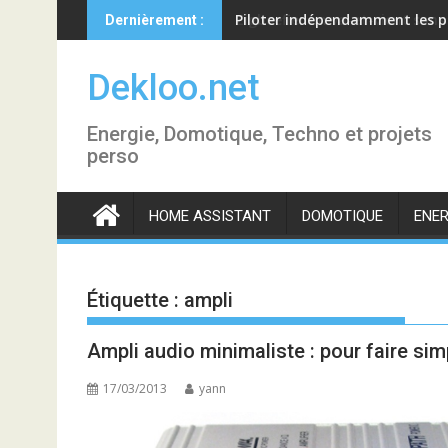
Skip
Piloter indépendamment les p
Dernièrement :
to
content
Dekloo.net
Energie, Domotique, Techno et projets
perso
HOME ASSISTANT
DOMOTIQUE
ENER
Étiquette :
ampli
Ampli audio minimaliste : pour faire sim
17/03/2013
yann