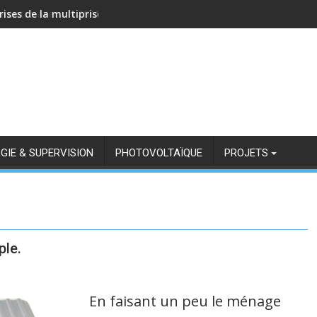
rises de la multiprise NOUS A11Z avec Zigbee2MQTT
GIE & SUPERVISION
PHOTOVOLTAÏQUE
PROJETS
ple.
En faisant un peu le ménage