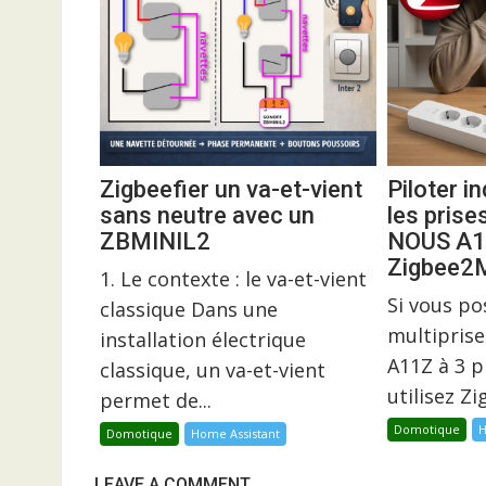
Zigbeefier un va-et-vient
Piloter 
sans neutre avec un
les prise
ZBMINIL2
NOUS A1
Zigbee
1. Le contexte : le va-et-vient
Si vous p
classique Dans une
multiprise
installation électrique
A11Z à 3 p
classique, un va-et-vient
utilisez Z
permet de...
Domotique
H
Domotique
Home Assistant
LEAVE A COMMENT