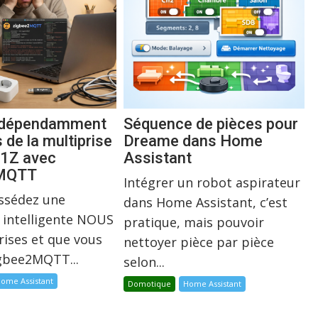
indépendamment
Séquence de pièces pour
s de la multiprise
Dreame dans Home
1Z avec
Assistant
2MQTT
Intégrer un robot aspirateur
ossédez une
dans Home Assistant, c’est
 intelligente NOUS
pratique, mais pouvoir
rises et que vous
nettoyer pièce par pièce
igbee2MQTT...
selon...
ome Assistant
Domotique
Home Assistant