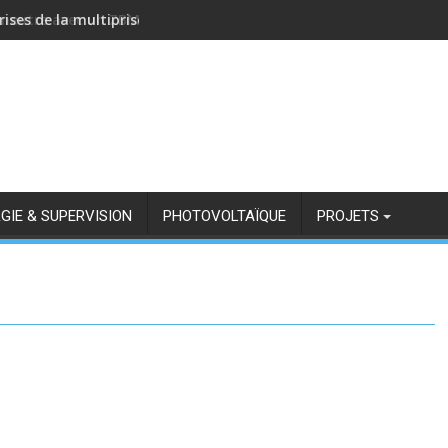
rises de la multiprise NOUS A11Z avec Zigbee2MQTT
GIE & SUPERVISION
PHOTOVOLTAÏQUE
PROJETS