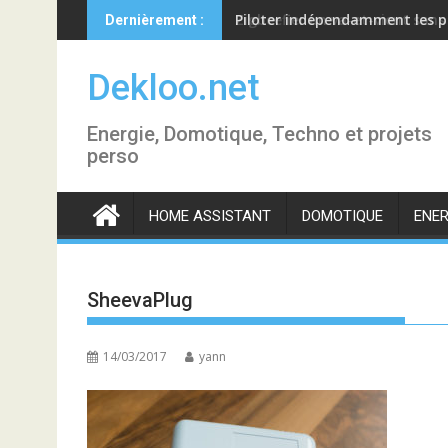
Skip
Piloter indépendamment les p
Dernièrement :
to
content
Dekloo.net
Energie, Domotique, Techno et projets
perso
HOME ASSISTANT
DOMOTIQUE
ENER
SheevaPlug
14/03/2017
yann