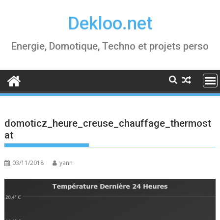
Skip
Dekloo.net
to
content
Energie, Domotique, Techno et projets perso
domoticz_heure_creuse_chauffage_thermost
at
03/11/2018
yann