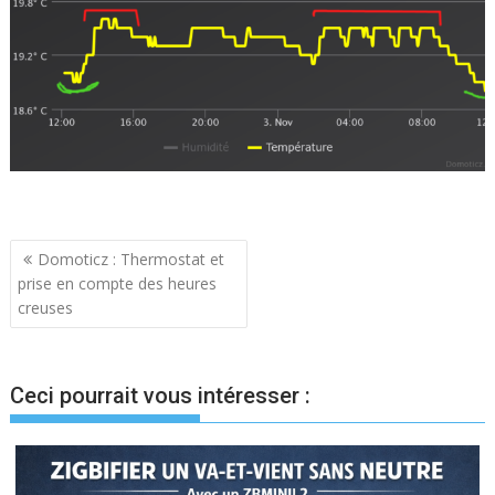
Navigation
Domoticz : Thermostat et
prise en compte des heures
de
creuses
l’article
Ceci pourrait vous intéresser :