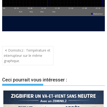
Navigation
Domoticz : Température et
interrupteur sur le même
de
graphique.
l’article
Ceci pourrait vous intéresser :