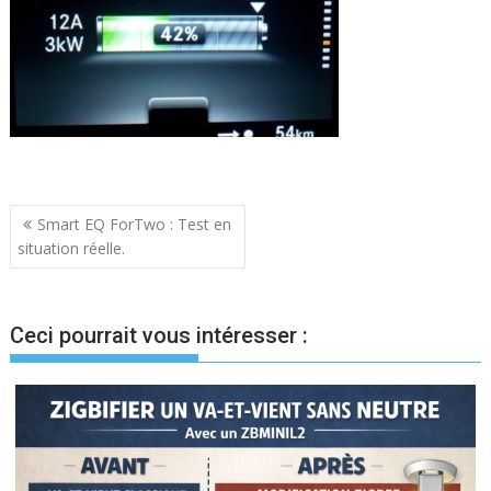
Navigation
Smart EQ ForTwo : Test en
situation réelle.
de
l’article
Ceci pourrait vous intéresser :