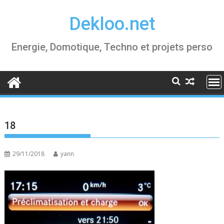
Skip
Dekloo.net
to
content
Energie, Domotique, Techno et projets perso
18
29/11/2018
yann