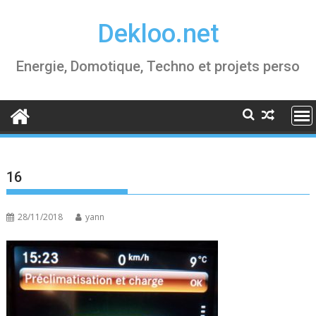
Skip
Dekloo.net
to
content
Energie, Domotique, Techno et projets perso
16
28/11/2018
yann