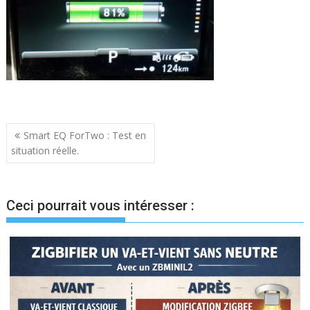
Navigation
Smart EQ ForTwo : Test en
situation réelle.
de
l’article
Ceci pourrait vous intéresser :