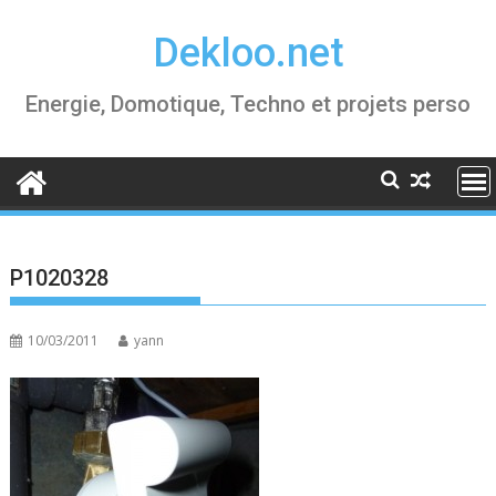
Skip
Dekloo.net
to
content
Energie, Domotique, Techno et projets perso
P1020328
10/03/2011
yann