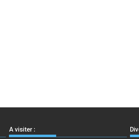
A visiter :
Div