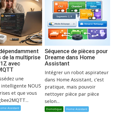
indépendamment
Séquence de pièces pour
s de la multiprise
Dreame dans Home
1Z avec
Assistant
2MQTT
Intégrer un robot aspirateur
ossédez une
dans Home Assistant, c’est
 intelligente NOUS
pratique, mais pouvoir
rises et que vous
nettoyer pièce par pièce
igbee2MQTT...
selon...
ome Assistant
Domotique
Home Assistant