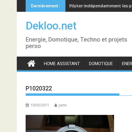
Skip
Piloter indépendamment les p
Dernièrement :
to
content
Dekloo.net
Energie, Domotique, Techno et projets
perso
HOME ASSISTANT
DOMOTIQUE
ENER
P1020322
10/03/2011
yann