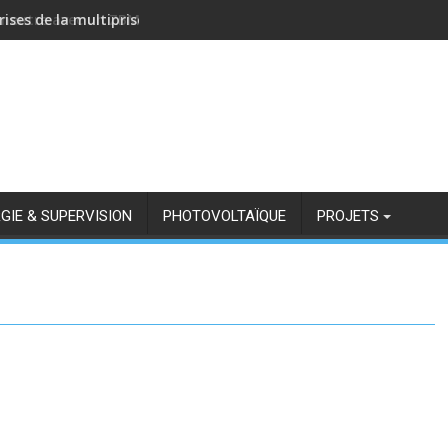
rises de la multiprise NOUS A11Z avec Zigbee2MQTT
GIE & SUPERVISION
PHOTOVOLTAÏQUE
PROJETS