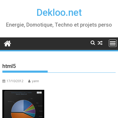
Skip
Dekloo.net
to
content
Energie, Domotique, Techno et projets perso
html5
17/10/2012
yann