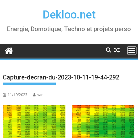
Skip
Dekloo.net
to
content
Energie, Domotique, Techno et projets perso
Capture-decran-du-2023-10-11-19-44-292
11/10/2023
yann