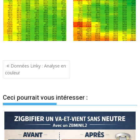
Navigation
Données Linky : Analyse en
couleur
de
l’article
Ceci pourrait vous intéresser :