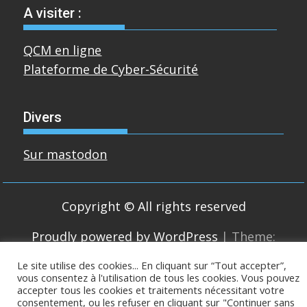
A visiter :
QCM en ligne
Plateforme de Cyber-Sécurité
Divers
Sur mastodon
Copyright © All rights reserved
Proudly powered by WordPress
|
Theme:
SuperMag by
Acme Themes
Le site utilise des cookies... En cliquant sur “Tout accepter”,
vous consentez à l'utilisation de tous les cookies. Vous pouvez
accepter tous les cookies et traitements nécessitant votre
consentement, ou les refuser en cliquant sur "Continuer sans