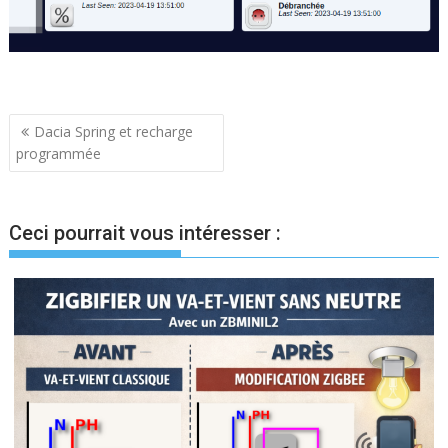
Navigation
Dacia Spring et recharge
programmée
de
l’article
Ceci pourrait vous intéresser :