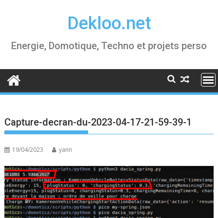
Skip
Dekloo.net
to
content
Energie, Domotique, Techno et projets perso
Capture-decran-du-2023-04-17-21-59-39-1
19/04/2023
yann