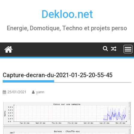
Skip
Dekloo.net
to
content
Energie, Domotique, Techno et projets perso
Capture-decran-du-2021-01-25-20-55-45
25/01/2021
yann