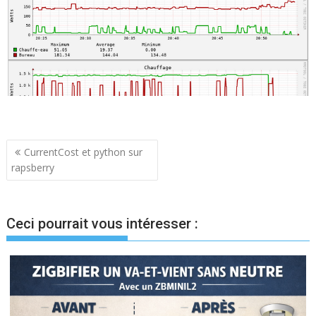
Navigation
CurrentCost et python sur
rapsberry
de
l’article
Ceci pourrait vous intéresser :