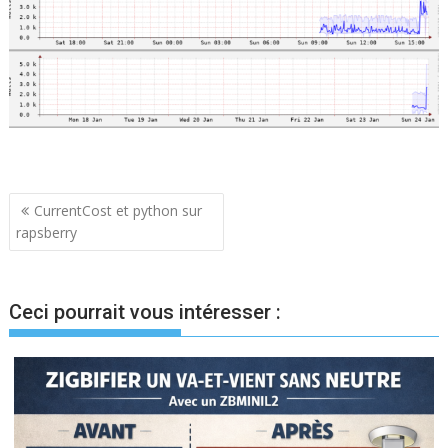
Navigation
CurrentCost et python sur
rapsberry
de
l’article
Ceci pourrait vous intéresser :