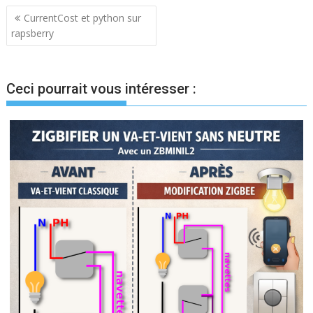
Navigation
CurrentCost et python sur
rapsberry
de
l’article
Ceci pourrait vous intéresser :