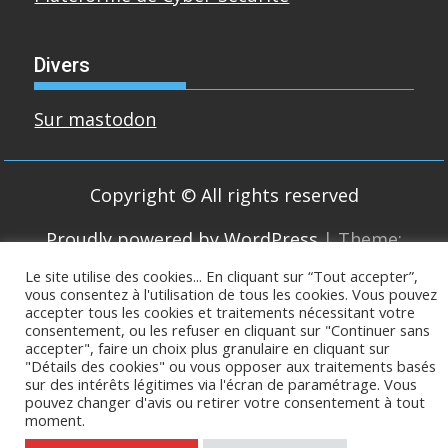
Divers
Sur mastodon
Copyright © All rights reserved
Proudly powered by WordPress
|
Theme:
SuperMag by
Acme Themes
Le site utilise des cookies... En cliquant sur “Tout accepter”,
vous consentez à l'utilisation de tous les cookies. Vous pouvez
accepter tous les cookies et traitements nécessitant votre
consentement, ou les refuser en cliquant sur "Continuer sans
accepter", faire un choix plus granulaire en cliquant sur
"Détails des cookies" ou vous opposer aux traitements basés
sur des intérêts légitimes via l'écran de paramétrage. Vous
pouvez changer d'avis ou retirer votre consentement à tout
moment.