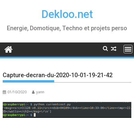
Skip
Dekloo.net
to
content
Energie, Domotique, Techno et projets perso
Capture-decran-du-2020-10-01-19-21-42
01/10/2020
yann